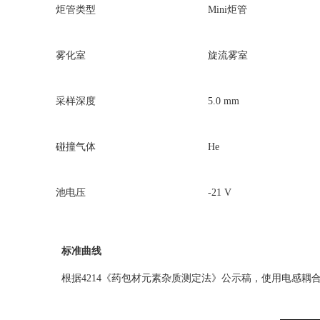
炬管类型
Mini炬管
雾化室
旋流雾室
采样深度
5.0 mm
碰撞气体
He
池电压
-21 V
标准曲线
根据4214《药包材元素杂质测定法》公示稿，使用电感耦